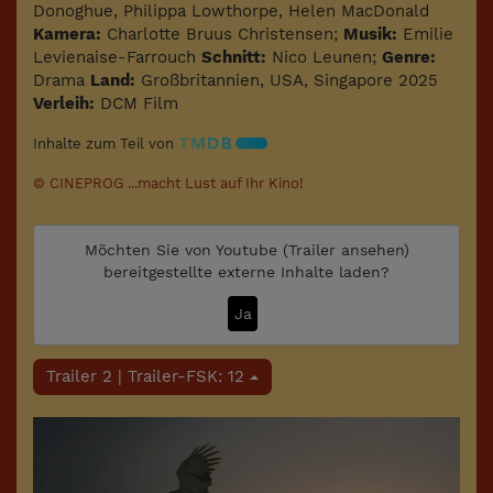
Donoghue, Philippa Lowthorpe, Helen MacDonald
Kamera:
Charlotte Bruus Christensen;
Musik:
Emilie
Levienaise-Farrouch
Schnitt:
Nico Leunen;
Genre:
Drama
Land:
Großbritannien, USA, Singapore 2025
Verleih:
DCM Film
Inhalte zum Teil von
© CINEPROG ...macht Lust auf Ihr Kino!
Möchten Sie von
Youtube (Trailer ansehen)
bereitgestellte externe Inhalte laden?
Ja
Trailer 2 | Trailer-FSK: 12