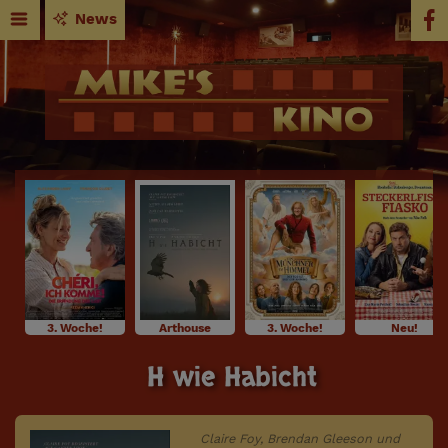
News
3. Woche!
Arthouse
3. Woche!
Neu!
H wie Habicht
Claire Foy, Brendan Gleeson und