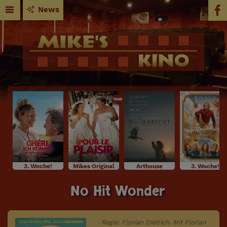
News
OmU
3. Woche!
Mikes Original
Arthouse
3. Woche!
No Hit Wonder
Regie: Florian Dietrich. Mit Florian