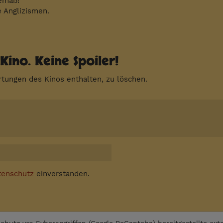
gemäß!
e Anglizismen.
Kino. Keine Spoiler!
tungen des Kinos enthalten, zu löschen.
tenschutz
einverstanden.
chutz vor Cyberangriffen (Google ReCaptcha)
bereitgestellte ext