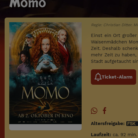
Momo
Regie: Christian Ditter.
Einst ein Ort große
Waisenmädchen Momo.
Zeit. Deshalb schen
mehr Zeit zu haben,
Stadt aufgetaucht si
Ticket-Alarm
Altersfreigabe:
Laufzeit:
ca. 92 min.