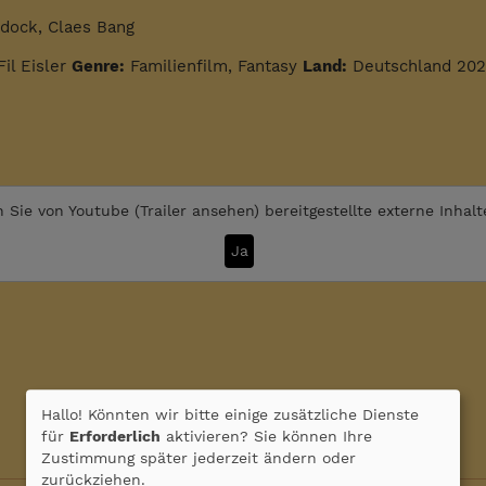
ddock, Claes Bang
Fil Eisler
Genre:
Familienfilm, Fantasy
Land:
Deutschland 20
 Sie von
Youtube (Trailer ansehen)
bereitgestellte externe Inhal
Ja
Hallo! Könnten wir bitte einige zusätzliche Dienste
für
Erforderlich
aktivieren? Sie können Ihre
Zustimmung später jederzeit ändern oder
zurückziehen.