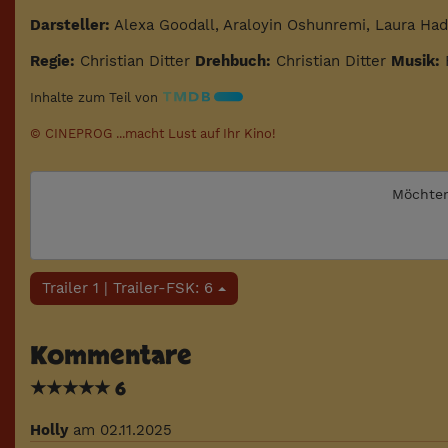
Darsteller:
Alexa Goodall, Araloyin Oshunremi, Laura Ha
Regie:
Christian Ditter
Drehbuch:
Christian Ditter
Musik:
Inhalte zum Teil von
© CINEPROG ...macht Lust auf Ihr Kino!
Möchten
Trailer 1 | Trailer-FSK: 6
Kommentare
★
★
★
★
★
6
Holly
am 02.11.2025