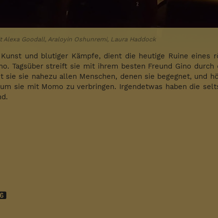
 Mit Alexa Goodall, Araloyin Oshunremi, Laura Haddock
r Kunst und blutiger Kämpfe, dient die heutige Ruine eines 
 Tagsüber streift sie mit ihrem besten Freund Gino durch 
kt sie sie nahezu allen Menschen, denen sie begegnet, und h
 um sie mit Momo zu verbringen. Irgendetwas haben die selts
nd.