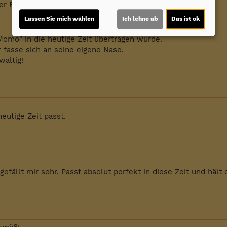
er Film berührt dein Herz ??
Lassen Sie mich wählen
Ich lehne ab
Das ist ok
omo" in die heutige Zeit übertragen wurde.
r fasse sich an seine eigene Nase.
waltig!
eutige Zeit passt.
fällt mir sehr. Passt absolut perfekt in diese Zeit und hält d