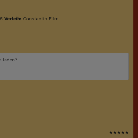
25
Verleih:
Constantin Film
te laden?
★
★
★
★
★