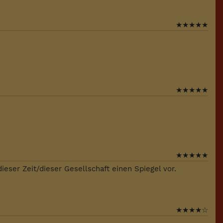
★
★
★
★
★
★
★
★
★
★
★
★
★
★
★
ieser Zeit/dieser Gesellschaft einen Spiegel vor.
★
★
★
★
☆