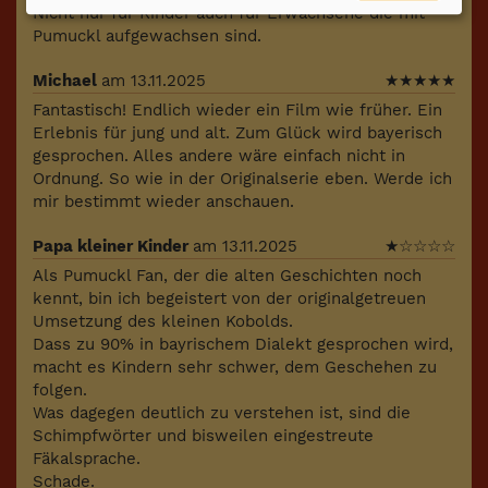
Nicht nur für Kinder auch für Erwachsene die mit
Pumuckl aufgewachsen sind.
Michael
am 13.11.2025
★
★
★
★
★
Fantastisch! Endlich wieder ein Film wie früher. Ein
Erlebnis für jung und alt. Zum Glück wird bayerisch
gesprochen. Alles andere wäre einfach nicht in
Ordnung. So wie in der Originalserie eben. Werde ich
mir bestimmt wieder anschauen.
Papa kleiner Kinder
am 13.11.2025
★
☆
☆
☆
☆
Als Pumuckl Fan, der die alten Geschichten noch
kennt, bin ich begeistert von der originalgetreuen
Umsetzung des kleinen Kobolds.
Dass zu 90% in bayrischem Dialekt gesprochen wird,
macht es Kindern sehr schwer, dem Geschehen zu
folgen.
Was dagegen deutlich zu verstehen ist, sind die
Schimpfwörter und bisweilen eingestreute
Fäkalsprache.
Schade.