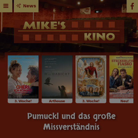
News
3. Woche!
Arthouse
3. Woche!
Neu!
Pumuckl und das große
Missverständnis