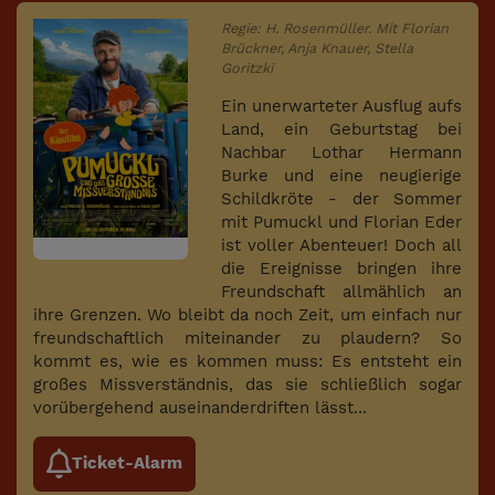
Regie: H. Rosenmüller. Mit Florian
Brückner, Anja Knauer, Stella
Goritzki
Ein unerwarteter Ausflug aufs
Land, ein Geburtstag bei
Nachbar Lothar Hermann
Burke und eine neugierige
Schildkröte - der Sommer
mit Pumuckl und Florian Eder
ist voller Abenteuer! Doch all
die Ereignisse bringen ihre
Freundschaft allmählich an
ihre Grenzen. Wo bleibt da noch Zeit, um einfach nur
freundschaftlich miteinander zu plaudern? So
kommt es, wie es kommen muss: Es entsteht ein
großes Missverständnis, das sie schließlich sogar
vorübergehend auseinanderdriften lässt...
Ticket-Alarm