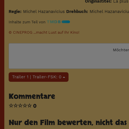
Originaltitel:
La plus
Regie:
Michel Hazanavicius
Drehbuch:
Michel Hazanavici
Inhalte zum Teil von
© CINEPROG ...macht Lust auf Ihr Kino!
Möchten
Trailer 1 | Trailer-FSK: 0
Kommentare
☆
☆
☆
☆
☆
0
Nur den Film bewerten, nicht das 