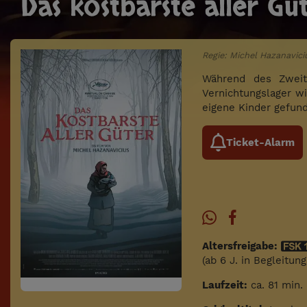
Das kostbarste aller Gü
Regie: Michel Hazanavici
Während des Zweit
Vernichtungslager w
eigene Kinder gefund
Ticket-Alarm
Altersfreigabe:
(ab 6 J. in Begleitun
Laufzeit:
ca. 81 min.