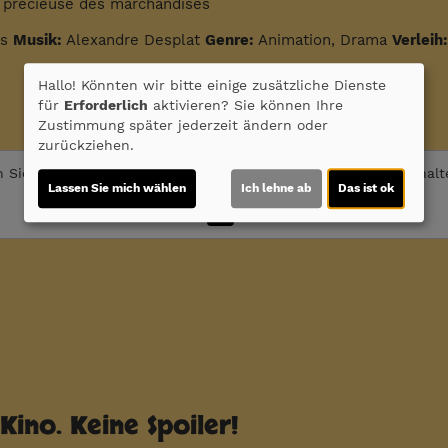
 precieuse des marchandises
us
Musik:
Alexandre Desplat
Genre:
Animation, Drama
Verleih:
Hallo! Könnten wir bitte einige zusätzliche Dienste
für
Erforderlich
aktivieren? Sie können Ihre
Zustimmung später jederzeit ändern oder
zurückziehen.
 Sie von
Youtube (Trailer ansehen)
bereitgestellte externe Inhal
Lassen Sie mich wählen
Ich lehne ab
Das ist ok
Ja
Kino. Keine Spoiler!