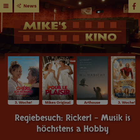
News
OmU
3. Woche!
Mikes Original
Arthouse
3. Woche!
Regiebesuch: Rickerl - Musik is
höchstens a Hobby