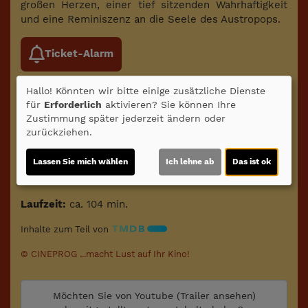
großen Herzen, einer tief sitzenden Wahrhaftigkeit
und eine Reminiszenz an die Seele des Austropops.
Ticket-Alarm
Hallo! Könnten wir bitte einige zusätzliche Dienste
für
Erforderlich
aktivieren? Sie können Ihre
Zustimmung später jederzeit ändern oder
zurückziehen.
Lassen Sie mich wählen
Ich lehne ab
Das ist ok
Altersfreigabe:
(ab 6 J. in Begleitung eines Erziehungsbeauftragten)
Laufzeit:
ca. 104 min.
Inhalte zum Teil von
© CINEPROG ...macht Lust auf Ihr Kino!
Möchten Sie von
Youtube (Trailer ansehen)